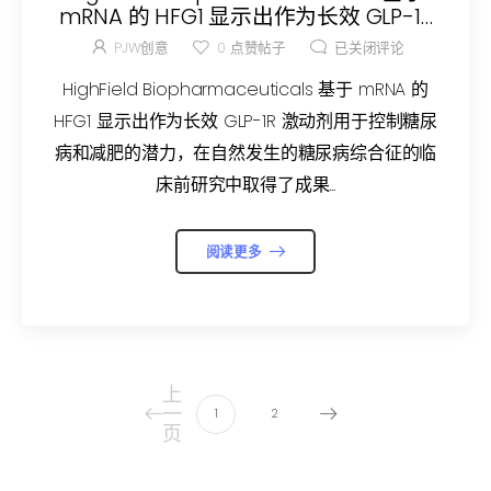
mRNA 的 HFG1 显示出作为长效 GLP-1R
激动剂用于控制糖尿病和减肥的潜力
PJW创意
0
点赞帖子
已关闭评论
HighField Biopharmaceuticals 基于 mRNA 的
HFG1 显示出作为长效 GLP-1R 激动剂用于控制糖尿
病和减肥的潜力，在自然发生的糖尿病综合征的临
床前研究中取得了成果...
阅读更多
上
一
1
2
页