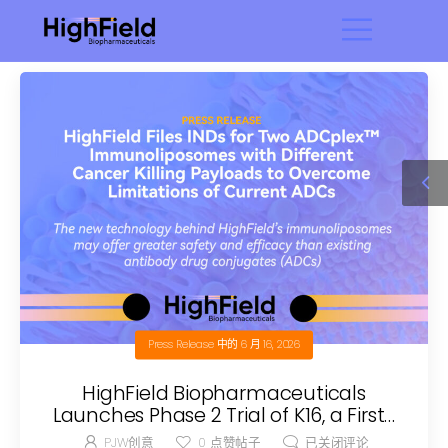
Press Release
中的
6 月 16, 2026
HighField Biopharmaceuticals
Launches Phase 2 Trial of K16, a First-
in-Class Lipid-Based Drug for
PJW创意
0
点赞帖子
已关闭评论