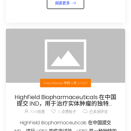
阅读更多
Press Release
中的
9 月 3, 2024
HighField Biopharmaceuticals 在中国
提交 IND，用于治疗实体肿瘤的独特脂
质 T 细胞接合剂 HF50 的临床试验
PJW创意
0
点赞帖子
已关闭评论
HighField Biopharmaceuticals 在中国提交