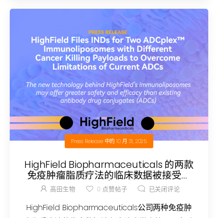
Press Release
中的
10 月 31, 2025
HighField Biopharmaceuticals 的两款
免疫肿瘤脂质疗法的临床数据被接受为
癌症免疫治疗学会 (SITC) 第 40 届年会
高田生物
0
点赞帖子
已关闭评论
（2025 年 11 月 5 日至 9 日）的最新摘要
报告。
HighField Biopharmaceuticals公司两种免疫肿