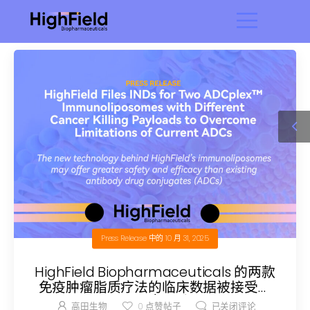
Press Release
中的
10 月 31, 2025
HighField Biopharmaceuticals 的两款
免疫肿瘤脂质疗法的临床数据被接受为
癌症免疫治疗学会 (SITC) 第 40 届年会
高田生物
0
点赞帖子
已关闭评论