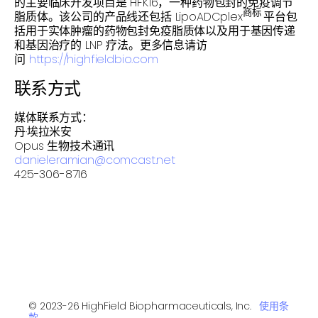
的主要临床开发项目是 HFK16，一种药物包封的免疫调节
商标
脂质体。该公司的产品线还包括 LipoADCplex
平台包
括用于实体肿瘤的药物包封免疫脂质体以及用于基因传递
和基因治疗的 LNP 疗法。更多信息请访
问
https://highfieldbio.com
联系方式
媒体联系方式：
丹·埃拉米安
Opus 生物技术通讯
danieleramian@comcast.net
425-306-8716
© 2023-26 HighField Biopharmaceuticals, Inc.
使用条
款
.