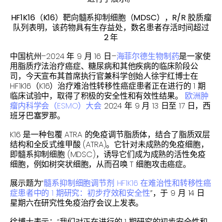
HF1K16（K16）靶向髓系抑制细胞（MDSC），R/R 胶质瘤
队列表明，该药物具有生存益处，数名患者存活时间超过
2 年
中国杭州–2024 年 9 月 16 日–
海菲尔德生物制药
是一家使
用脂质疗法治疗癌症、糖尿病和其他疾病的临床阶段公
司，今天宣布其首席执行官兼科学创始人徐宇红博士在
HF1K16（K16）治疗难治性转移性癌症患者正在进行的 1 期
临床试验中，取得了积极的安全性和有效性结果。
欧洲肿
瘤内科学会（ESMO）大会
2024 年 9 月 13 日至 17 日，西
班牙巴塞罗那。
K16 是一种包覆 ATRA 的免疫调节脂质体，结合了脂质双层
结构和全反式维甲酸 (ATRA)。它针对未成熟的免疫细胞，
即髓系抑制细胞 (MDSC)，诱导它们成为成熟的活性免疫
细胞，例如树突状细胞，从而召唤 T 细胞攻击癌症。
展示题为“
髓系抑制细胞调节剂 HF1K16 在难治性和转移性癌
症患者中的 1 期研究：初步疗效和安全性
”，于 9 月 14 日
星期六在研究性免疫治疗会议上发表。
徐博士表示：“我们对正在进行的 1 期研究的初步安全性和