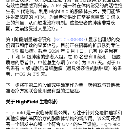
有效性数据感到兴奋。ATRA 是一种在体内常见的高活性维
生素 A 代谢物。利用 Highfield 的脂质体技术，我们能够
注射高浓度的 ATRA，为患者提供比正常暴露量高 10 倍以
上的剂量，从而触发治疗机制。这些患者的肿瘤非常晚
期，之前接受过大量治疗。”
第 1 阶段剂量递增研究（
NCT05388487
) 显示出理想的免
疫调节和疗效的显著信号。目前正在招募的扩展队列专注
于 R/R 胶质瘤。截至 2024 年 9 月 1 日，已有 19 名患有
II、III 和 IV 级肿瘤的患者入组。在 10 名患有 II 级和 III 级胶
质瘤的患者中，中位总生存期 (mOS) 为 629 天。对于 9
名患有 IV 级或胶质母细胞瘤（最具侵袭性的脑肿瘤）的患
者，mOS 为 315 天。
下一步将在第二阶段研究中确定作为单一药物或与其他标
准治疗方案联合使用最有益的适应症。
关于 HighField 生物制药
Highfield 是一家临床阶段公司，专注于针对免疫肿瘤学和
其他疾病的基因治疗的脂质体结构的新应用。该公司还拥
有一个研发中心和一个符合 GMP 的生产设施。HighField