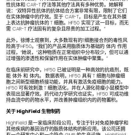
性抗体和 CAR-T 疗法等其他疗法具有多种优势。她解释
说：“双特异性抗体的抗体结合方案非常有限，限制了它们
在实体肿瘤中的疗效。至于 CAR-T，目标是产生在其外膜
上表达抗肿瘤抗体的 T 细胞。HF50 实现了这一目标，而无
需 CAR-T 疗法固有的复杂且昂贵的加工过程。”
此外，徐博士观察到，大多数现有的T细胞接合剂的毒性风
险高于HF50。“我们的产品采用脂质体为基础的
体内
作用
过程，”她说，“这种物质在正常组织中分布较少，但可以通
过增强的渗透性和保留作用在实体肿瘤中聚集。”
在临床前研究中，HF50 已被证明是一种高效的抗癌剂，既
能
体外
和
体内。
数据表明，HF50 具有 T 细胞与肿瘤细
胞之间新型细胞桥接功能，并具有激活免疫细胞的能力。
HF50 可有效刺激 T 细胞活化，并在人源化荷瘤小鼠模型中
表现出显著疗效。药代动力学研究也证实，HF50 可成功维
持血流中的药物水平，并改善肿瘤组织内的药物蓄积。
关于 HighField 生物制药
HighField 是一家临床阶段公司，专注于针对免疫肿瘤学和
其他疾病的基因治疗的脂质体结构的新应用。该公司还拥
有一个研发中心和一个符合 GMP 的生产设施。HighField