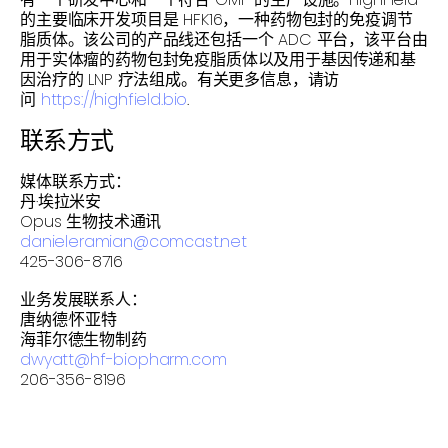
的主要临床开发项目是 HFK16，一种药物包封的免疫调节
脂质体。该公司的产品线还包括一个 ADC 平台，该平台由
用于实体瘤的药物包封免疫脂质体以及用于基因传递和基
因治疗的 LNP 疗法组成。有关更多信息，请访
问
https://highfield.bio
.
联系方式
媒体联系方式：
丹·埃拉米安
Opus 生物技术通讯
danieleramian@comcast.net
425-306-8716
业务发展联系人：
唐纳德·怀亚特
海菲尔德生物制药
dwyatt@hf-biopharm.com
206-356-8196