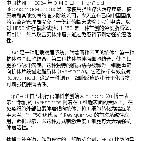
中国杭州——2024 年 9 月 3 日——HighField
Biopharmaceuticals 是一家使用脂质疗法治疗癌症、糖
尿病和其他疾病的临床阶段公司，今天宣布已向中国国家
药品监督管理局提交了一份新药临床试验 (IND) 申请，以
对 HF50 进行临床试验，HF50 是一种首创的免疫脂质体，
可引导 T 细胞攻击实体肿瘤并通过免疫调节剂增强抗癌活
性。
HF50 是一种脂质双层系统，附着两种不同的抗体；第一种
抗体与 T 细胞结合，第二种抗体与肿瘤细胞结合，使 T 细
胞参与破坏癌症。这种独特的脂质结构被称为 T 细胞重定
向抗体片段锚定脂质体 (TRAFsome)。它还携带有效载荷
Resiquimod，这是一种调节 T 细胞反应的小分子化合物，
可增强抗肿瘤活性。
HighField 首席执行官兼科学创始人 Yuhong Xu 博士表
示：“我们的 TRAFsomes 附着在 T 细胞表面的受体上，在
免疫细胞外部包裹肿瘤靶向抗体，将 T 细胞转化为癌症杀
手大军。”“HF50 还代表了 Resiquimod 的首次系统性应
用，数据显示，以这种方式刺激免疫 T 细胞可大大增强抗
肿瘤活性。”
徐博士补充道，作为癌症的 T 细胞接合剂，HF50 比双特异